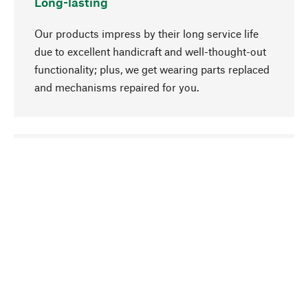
Long-lasting
Our products impress by their long service life
due to excellent handicraft and well-thought-out
functionality; plus, we get wearing parts replaced
and mechanisms repaired for you.
go to top
Responsible
We focus on sustainability, natural ingredients,
and materials that benefit from your care for our
product selection. Production processes adhere
to quality employment and safeguarding natural
resources.