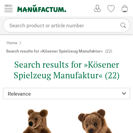
Skip to content
My Account
Wish list
0,0
Home
Search results for »Kösener Spielzeug Manufaktur«
(22)
Search results for »Kösener
Spielzeug Manufaktur« (22)